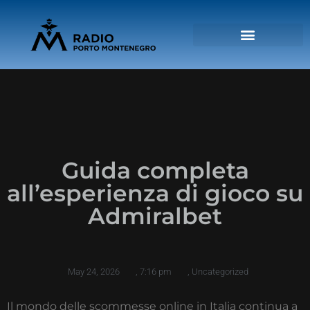
Guida completa
all’esperienza di gioco su
Admiralbet
May 24, 2026
,
7:16 pm
,
Uncategorized
Il mondo delle scommesse online in Italia continua a