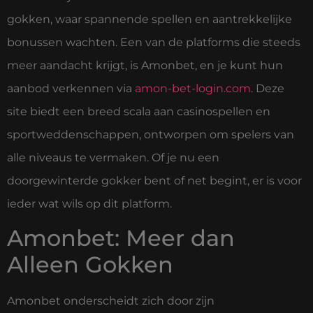
gokken, waar spannende spellen en aantrekkelijke
bonussen wachten. Een van de platforms die steeds
meer aandacht krijgt, is Amonbet, en je kunt hun
aanbod verkennen via
amon-bet-login.com
. Deze
site biedt een breed scala aan casinospellen en
sportweddenschappen, ontworpen om spelers van
alle niveaus te vermaken. Of je nu een
doorgewinterde gokker bent of net begint, er is voor
ieder wat wils op dit platform.
Amonbet: Meer dan
Alleen Gokken
Amonbet onderscheidt zich door zijn