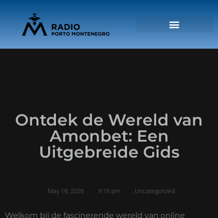
Ontdek de Wereld van
Amonbet: Een
Uitgebreide Gids
May 18, 2026
,
9:16 pm
,
Uncategorized
Welkom bij de fascinerende wereld van online