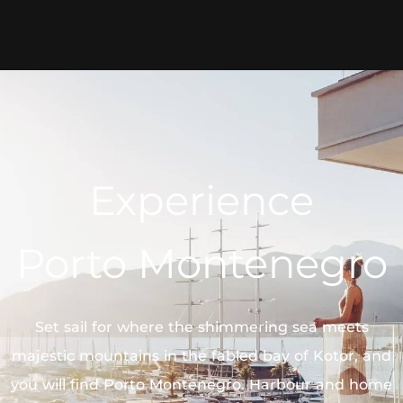
Experience
Porto Montenegro
Set sail for where the shimmering sea meets
majestic mountains in the fabled bay of Kotor, and
you will find Porto Montenegro. Harbour and home