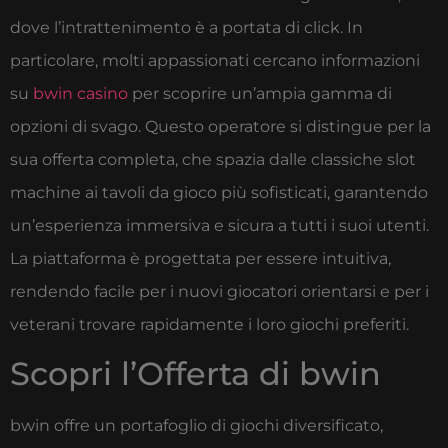
dove l’intrattenimento è a portata di click. In
particolare, molti appassionati cercano informazioni
su
bwin casino
per scoprire un’ampia gamma di
opzioni di svago. Questo operatore si distingue per la
sua offerta completa, che spazia dalle classiche slot
machine ai tavoli da gioco più sofisticati, garantendo
un’esperienza immersiva e sicura a tutti i suoi utenti.
La piattaforma è progettata per essere intuitiva,
rendendo facile per i nuovi giocatori orientarsi e per i
veterani trovare rapidamente i loro giochi preferiti.
Scopri l’Offerta di bwin
bwin offre un portafoglio di giochi diversificato,