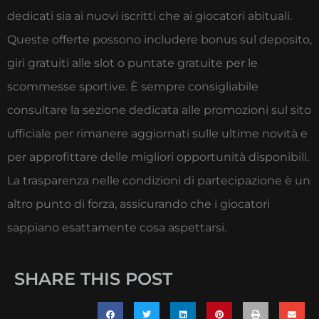
dedicati sia ai nuovi iscritti che ai giocatori abituali.
Queste offerte possono includere bonus sul deposito,
giri gratuiti alle slot o puntate gratuite per le
scommesse sportive. È sempre consigliabile
consultare la sezione dedicata alle promozioni sul sito
ufficiale per rimanere aggiornati sulle ultime novità e
per approfittare delle migliori opportunità disponibili.
La trasparenza nelle condizioni di partecipazione è un
altro punto di forza, assicurando che i giocatori
sappiano esattamente cosa aspettarsi.
SHARE THIS POST