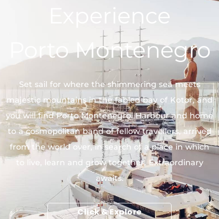
Experience
Porto Montenegro
Set sail for where the shimmering sea meets
majestic mountains in the fabled bay of Kotor, and
you will find Porto Montenegro. Harbour and home
to a cosmopolitan band of fellow travellers, arrived
from the world over, in search of a place in which
to live, learn and grow together. Extraordinary
awaits.
Click & Explore