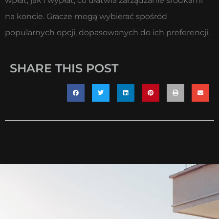
wpłat, jak i wypłat, co ułatwia zarządzanie środkami
na koncie. Gracze mogą wybierać spośród
popularnych opcji, dopasowanych do ich preferencji.
SHARE THIS POST