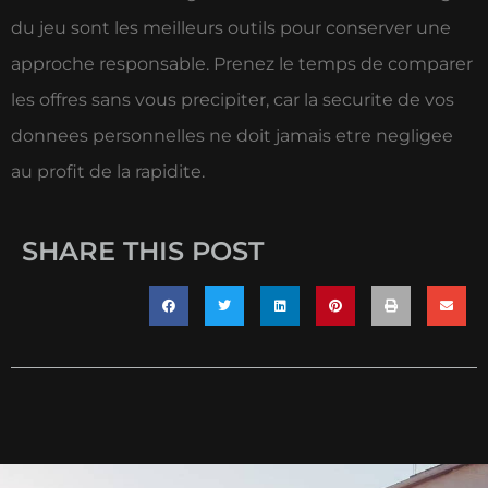
du jeu sont les meilleurs outils pour conserver une
approche responsable. Prenez le temps de comparer
les offres sans vous precipiter, car la securite de vos
donnees personnelles ne doit jamais etre negligee
au profit de la rapidite.
SHARE THIS POST