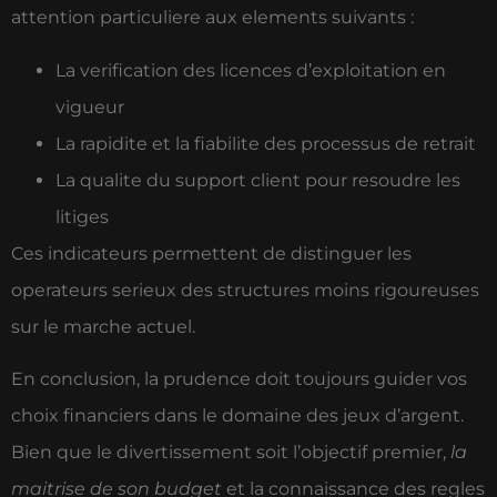
attention particuliere aux elements suivants :
La verification des licences d’exploitation en
vigueur
La rapidite et la fiabilite des processus de retrait
La qualite du support client pour resoudre les
litiges
Ces indicateurs permettent de distinguer les
operateurs serieux des structures moins rigoureuses
sur le marche actuel.
En conclusion, la prudence doit toujours guider vos
choix financiers dans le domaine des jeux d’argent.
Bien que le divertissement soit l’objectif premier,
la
maitrise de son budget
et la connaissance des regles