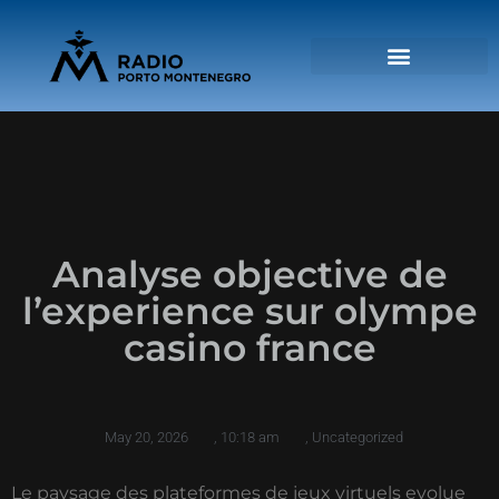
Analyse objective de
l’experience sur olympe
casino france
May 20, 2026
,
10:18 am
,
Uncategorized
Le paysage des plateformes de jeux virtuels evolue