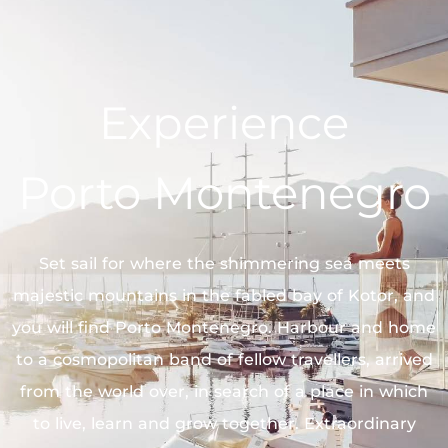
Experience
Porto Montenegro
Set sail for where the shimmering sea meets
majestic mountains in the fabled bay of Kotor, and
you will find Porto Montenegro. Harbour and home
to a cosmopolitan band of fellow travellers, arrived
from the world over, in search of a place in which
to live, learn and grow together. Extraordinary