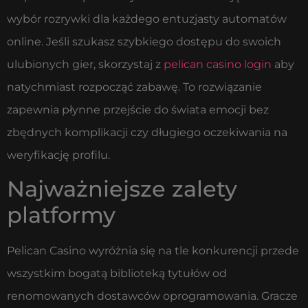
wybór rozrywki dla każdego entuzjasty automatów
online. Jeśli szukasz szybkiego dostępu do swoich
ulubionych gier, skorzystaj z
pelican casino login
aby
natychmiast rozpocząć zabawę. To rozwiązanie
zapewnia płynne przejście do świata emocji bez
zbędnych komplikacji czy długiego oczekiwania na
weryfikację profilu.
Najważniejsze zalety
platformy
Pelican Casino wyróżnia się na tle konkurencji przede
wszystkim bogatą biblioteką tytułów od
renomowanych dostawców oprogramowania. Gracze