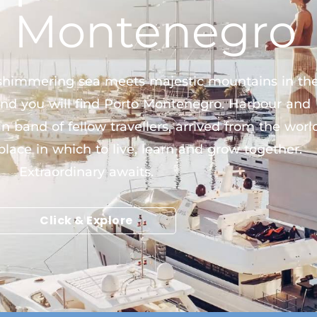
o Montenegro
e shimmering sea meets majestic mountains in th
 and you will find Porto Montenegro. Harbour and
 band of fellow travellers, arrived from the worl
 place in which to live, learn and grow together.
Extraordinary awaits.
Click & Explore