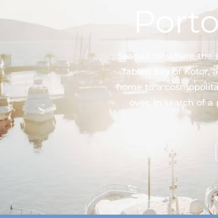
Port
Set sail for where th
fabled bay of Kotor,
home to a cosmopolitan
over, in search of a