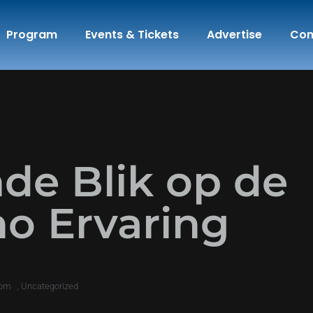
Program
Events & Tickets
Advertise
Con
de Blik op de
no Ervaring
 pm
,
Uncategorized