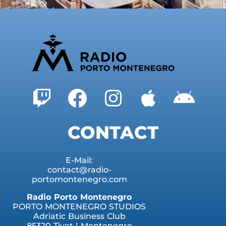
CONTACT
E-Mail:
contact@radio-
portomontenegro.com
Radio Porto Montenegro
PORTO MONTENEGRO STUDIOS
Adriatic Business Club
85320 Tivat | Montenegro