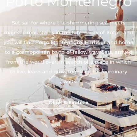
Porto Montenegro
Set sail for where the shimmering sea meets
majestic mountains in the fabled bay of Kotor, and
you will find Porto Montenegro. Harbour and home
to a cosmopolitan band of fellow travellers, arrived
from the world over, in search of a place in which
to live, learn and grow together. Extraordinary
awaits.
Click & Explore