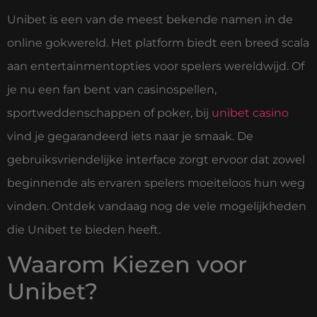
Unibet is een van de meest bekende namen in de
online gokwereld. Het platform biedt een breed scala
aan entertainmentopties voor spelers wereldwijd. Of
je nu een fan bent van casinospellen,
sportweddenschappen of poker, bij
unibet casino
vind je gegarandeerd iets naar je smaak. De
gebruiksvriendelijke interface zorgt ervoor dat zowel
beginnende als ervaren spelers moeiteloos hun weg
vinden. Ontdek vandaag nog de vele mogelijkheden
die Unibet te bieden heeft.
Waarom Kiezen voor
Unibet?