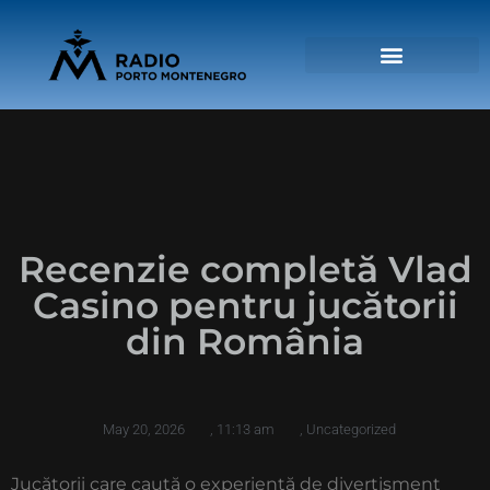
Recenzie completă Vlad
Casino pentru jucătorii
din România
May 20, 2026
,
11:13 am
,
Uncategorized
Jucătorii care caută o experiență de divertisment