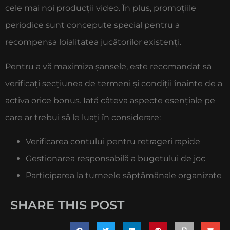
cele mai noi producții video. În plus, promoțiile
periodice sunt concepute special pentru a
recompensa loialitatea jucătorilor existenți.
Pentru a vă maximiza șansele, este recomandat să
verificați secțiunea de termeni și condiții înainte de a
activa orice bonus. Iată câteva aspecte esențiale pe
care ar trebui să le luați în considerare:
Verificarea contului pentru retrageri rapide
Gestionarea responsabilă a bugetului de joc
Participarea la turneele săptămânale organizate
SHARE THIS POST