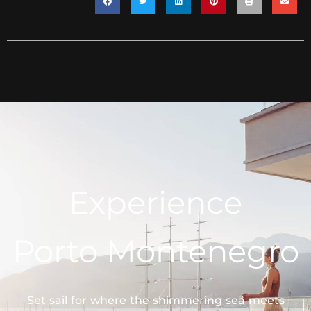
Experience
Porto Montenegro
Set sail for where the shimmering sea meets