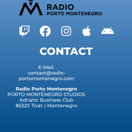
CONTACT
E-Mail:
contact@radio-
portomontenegro.com
Radio Porto Montenegro
PORTO MONTENEGRO STUDIOS
Adriatic Business Club
85320 Tivat | Montenegro